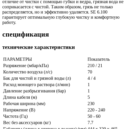
отличие от чистки с помощью губки и ведра, грязная вода не
соприкасается с чистой. Таким образом, грязь не только
распределяется, но и эффективно удаляется. SE 6.100
гарантирует оптимальную глубокую чистку и комфортную
работу.
спецификация
технические характеристики
ПАРАМЕТРЫ
Показатель
Разряжение (мбар/кПа)
210 / 21
Количество воздуха (л/с)
70
Бак для чистой и грязной воды (л)
4 / 4
Расход моющего раствора (л/мин)
1
Давление разбрызгивания (бар)
1
Длина кабеля (м)
5
Рабочая ширина (мм)
230
Напряжение (В)
220 - 240
Частота (Гц)
50 - 60
Вес без аксессуаров (кг)
7.7
Габариты (длина х ширина х высота) (мм)
444 x 320 x 465