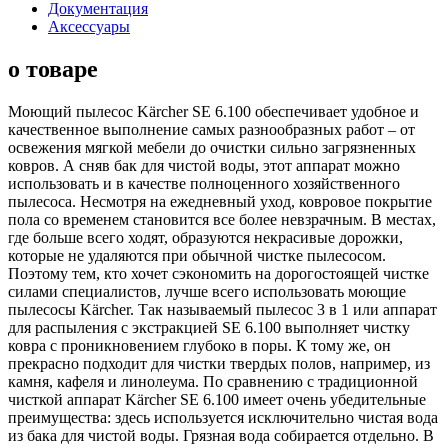
Документация
Аксессуары
о товаре
Моющий пылесос Kärcher SE 6.100 обеспечивает удобное и
качественное выполнение самых разнообразных работ – от
освежения мягкой мебели до очистки сильно загрязненных
ковров. А сняв бак для чистой воды, этот аппарат можно
использовать и в качестве полноценного хозяйственного
пылесоса. Несмотря на ежедневный уход, ковровое покрытие
пола со временем становится все более невзрачным. В местах,
где больше всего ходят, образуются некрасивые дорожки,
которые не удаляются при обычной чистке пылесосом.
Поэтому тем, кто хочет сэкономить на дорогостоящей чистке
силами специалистов, лучше всего использовать моющие
пылесосы Kärcher. Так называемый пылесос 3 в 1 или аппарат
для распыления с экстракцией SE 6.100 выполняет чистку
ковра с проникновением глубоко в поры. К тому же, он
прекрасно подходит для чистки твердых полов, например, из
камня, кафеля и линолеума. По сравнению с традиционной
чисткой аппарат Kärcher SE 6.100 имеет очень убедительные
преимущества: здесь используется исключительно чистая вода
из бака для чистой воды. Грязная вода собирается отдельно. В