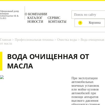
Официальный дилер
концерна
О КОМПАНИИ
Alfred Karcher SE &
КАТАЛОГ
СЕРВИС
Co.KG
НОВОСТИ
КОНТАКТЫ
Корзина
0
Главная
>
Профессиональная техника
>
Очистка воды
>
Вода очищенная
от масла
ВОДА ОЧИЩЕННАЯ ОТ
МАСЛА
При эксплуатации
автомобильных
моечных установок
или мойке кузовов
автомобилей при
помощи аппаратов
высокого давления
образуются сточные