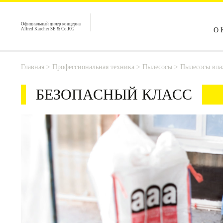
Официальный дилер концерна
Alfred Karcher SE & Co.KG
О 
Главная
>
Профессиональная техника
>
Пылесосы
>
Пылесосы вла
БЕЗОПАСНЫЙ КЛАСС