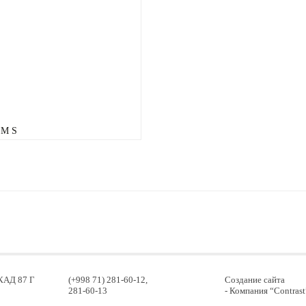
 M S
МКАД 87 Г
(+998 71) 281-60-12,
Создание сайта
281-60-13
- Компания “Contrast