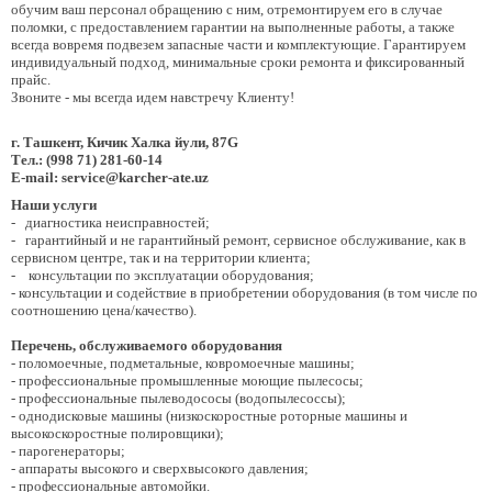
обучим ваш персонал обращению с ним, отремонтируем его в случае
поломки, с предоставлением гарантии на выполненные работы, а также
всегда вовремя подвезем запасные части и комплектующие. Гарантируем
индивидуальный подход, минимальные сроки ремонта и фиксированный
прайс.
Звоните - мы всегда идем навстречу Клиенту!
г. Ташкент, Кичик Халка йули, 87G
Тел.: (998 71) 281-60-14
Е-mail: service@karcher-ate.uz
Наши услуги
- диагностика неисправностей;
- гарантийный и не гарантийный ремонт, сервисное обслуживание, как в
сервисном центре, так и на территории клиента;
- консультации по эксплуатации оборудования;
- консультации и содействие в приобретении оборудования (в том числе по
соотношению цена/качество).
Перечень, обслуживаемого оборудования
- поломоечные, подметальные, ковромоечные машины;
- профессиональные промышленные моющие пылесосы;
- профессиональные пылеводососы (водопылесоссы);
- однодисковые машины (низкоскоростные роторные машины и
высокоскоростные полировщики);
- парогенераторы;
- аппараты высокого и сверхвысокого давления;
- профессиональные автомойки.