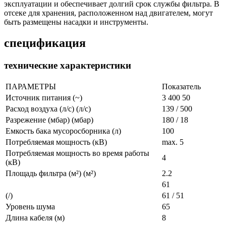
эксплуатации и обеспечивает долгий срок службы фильтра. В
отсеке для хранения, расположенном над двигателем, могут
быть размещены насадки и инструменты.
спецификация
технические характеристики
ПАРАМЕТРЫ
Показатель
Источник питания (~)
3 400 50
Расход воздуха (л/с) (л/с)
139 / 500
Разрежение (мбар) (мбар)
180 / 18
Емкость бака мусоросборника (л)
100
Потребляемая мощность (кВ)
max. 5
Потребляемая мощность во время работы
4
(кВ)
Площадь фильтра (м²) (м²)
2.2
61
(/)
61 / 51
Уровень шума
65
Длина кабеля (м)
8