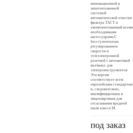
инновационной и
запатентованной
системой
автоматической очистки
фильтра TACT и
укомплектованный всеми
необходимыми
аксессуарами.С
бесступенчатым
регулированием
скорости и
телеэлектронной
розеткой с автоматикой
вкл/выкл. для
электроинструментов.
Эта версия
соответствует всем
европейским стандартам
и, следовательно,
квалифицирована и
лицензирована для
отсасывания вредной
пыли класса M.
под заказ