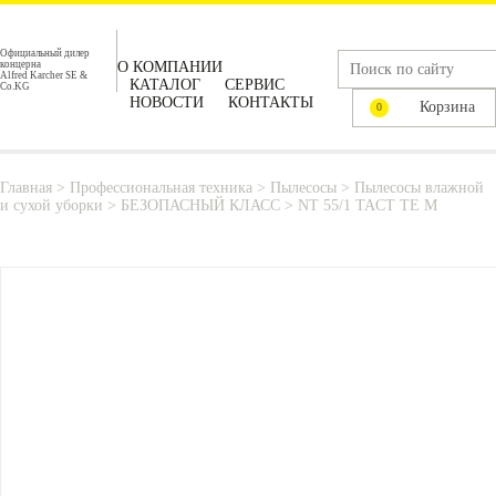
Официальный дилер
концерна
О КОМПАНИИ
Alfred Karcher SE &
КАТАЛОГ
СЕРВИС
Co.KG
НОВОСТИ
КОНТАКТЫ
Корзина
0
Главная
>
Профессиональная техника
>
Пылесосы
>
Пылесосы влажной
и сухой уборки
>
БЕЗОПАСНЫЙ КЛАСС
>
NT 55/1 TACT TE M