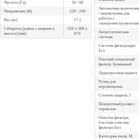
Частота (Гц)
50 - 60
Автоматика включени
Напряжение (В)
220 - 240
/ выключения для
работы с
Вес (кг)
17.2
электроинструментам
Габариты (длина х ширина х
520 x 380 x
Антистатическая
высота) (мм)
870
система
Система фильтрации
Eco
Плоский складчатый
фильтр, Бумажный
Ударопрочная защита
Ручка для
перемещения
Степень защиты, I
Поворотный ролик с
тормозом
Очистка фильтра,
Система очистки
фильтра Tact
Категория пыли, M