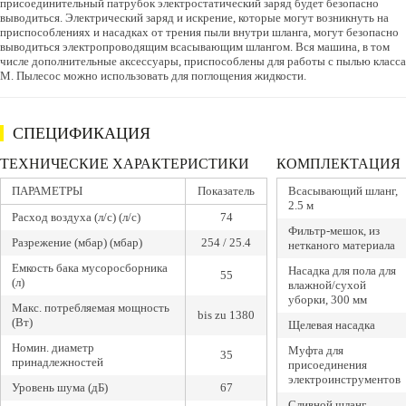
присоединительный патрубок электростатический заряд будет безопасно
выводиться. Электрический заряд и искрение, которые могут возникнуть на
приспособлениях и насадках от трения пыли внутри шланга, могут безопасно
выводиться электропроводящим всасывающим шлангом. Вся машина, в том
числе дополнительные аксессуары, приспособлены для работы с пылью класса
М. Пылесос можно использовать для поглощения жидкости.
СПЕЦИФИКАЦИЯ
ТЕХНИЧЕСКИЕ ХАРАКТЕРИСТИКИ
КОМПЛЕКТАЦИЯ
ПАРАМЕТРЫ
Показатель
Всасывающий шланг,
2.5 м
Расход воздуха (л/с) (л/с)
74
Фильтр-мешок, из
Разрежение (мбар) (мбар)
254 / 25.4
нетканого материала
Емкость бака мусоросборника
Насадка для пола для
55
(л)
влажной/сухой
уборки, 300 мм
Макс. потребляемая мощность
bis zu 1380
(Вт)
Щелевая насадка
Номин. диаметр
Муфта для
35
принадлежностей
присоединения
электроинструментов
Уровень шума (дБ)
67
Сливной шланг