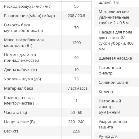
шланг, 4 м
Расход воздуха (л/с) (л/с)
56
Металлические
Разрежение (мбар) (мбар)
208 / 20.8
удлинительные
трубки 2 х 0,5 м
Емкость бака
70
мусоросборника (л)
Насадка для пола
для влажной/
Макс. потребляемая
1200
сухой уборки, 400
мощность (Вт)
мм
Номин. диаметр
40
Щелевая насадка
принадлежностей
Патронный
Длина кабеля (м)
10
фильтр
Уровень шума (дБ)
73
Сливной шланг
Материал бака
Пластмасса
Колено
Количество фаз
1
Патронный
электричества (~)
фильтр,
Бумажный
Частота (Гц)
50 - 60
Ударопрочная
Напряжение (В)
220 - 240
защита
Вес (кг)
22.6
Ручка для