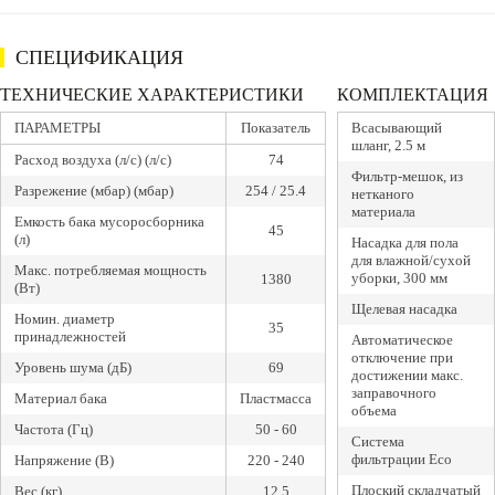
СПЕЦИФИКАЦИЯ
ТЕХНИЧЕСКИЕ ХАРАКТЕРИСТИКИ
КОМПЛЕКТАЦИЯ
ПАРАМЕТРЫ
Показатель
Всасывающий
шланг, 2.5 м
Расход воздуха (л/с) (л/с)
74
Фильтр-мешок, из
Разрежение (мбар) (мбар)
254 / 25.4
нетканого
материала
Емкость бака мусоросборника
45
(л)
Насадка для пола
для влажной/сухой
Макс. потребляемая мощность
уборки, 300 мм
1380
(Вт)
Щелевая насадка
Номин. диаметр
35
принадлежностей
Автоматическое
отключение при
Уровень шума (дБ)
69
достижении макс.
заправочного
Материал бака
Пластмасса
объема
Частота (Гц)
50 - 60
Система
фильтрации Eco
Напряжение (В)
220 - 240
Плоский складчатый
Вес (кг)
12.5