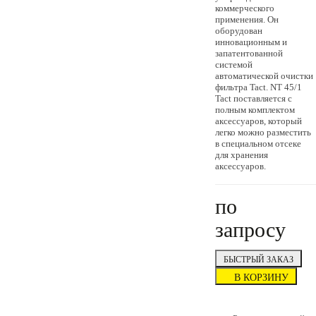
коммерческого
применения. Он
оборудован
инновационным и
запатентованной
системой
автоматической очистки
фильтра Tact. NT 45/1
Tact поставляется с
полным комплектом
аксессуаров, который
легко можно разместить
в специальном отсеке
для хранения
аксессуаров.
по
запросу
БЫСТРЫЙ ЗАКАЗ
В КОРЗИНУ