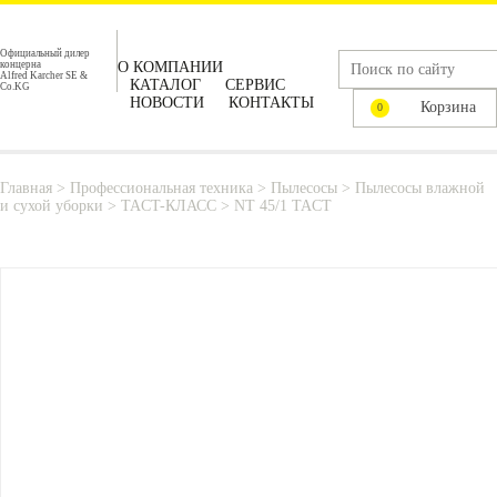
Официальный дилер
концерна
О КОМПАНИИ
Alfred Karcher SE &
КАТАЛОГ
СЕРВИС
Co.KG
НОВОСТИ
КОНТАКТЫ
Корзина
0
Главная
>
Профессиональная техника
>
Пылесосы
>
Пылесосы влажной
и сухой уборки
>
TACT-КЛАСС
>
NT 45/1 TACT